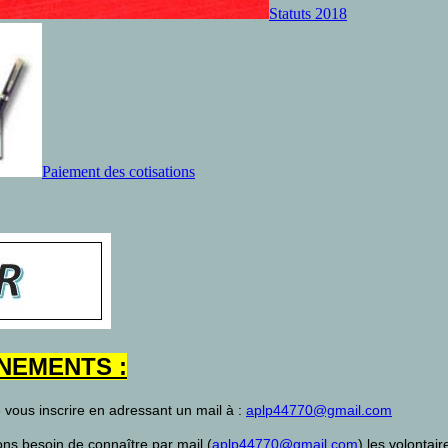
Statuts 2018
Paiement des cotisations
NEMENTS :
 vous inscrire en adressant un mail à :
aplp44770@gmail.com
vons besoin de connaître par mail (
aplp44770@gmail.com
) les volontai