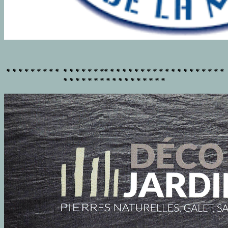
* * * * * * * * * * * * * * * ** * * * * * * * * * * * * * * * * * * *
* * * * * * * * * * * * * * * * *