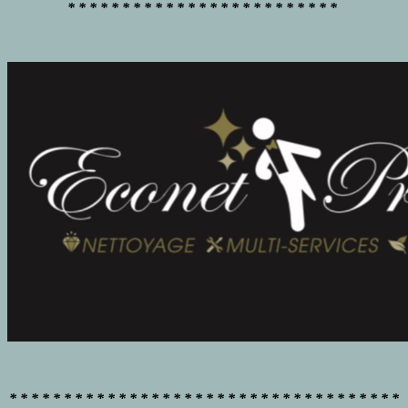
* * * * * * * * * * * * * * * * * * * * * * * * *
* * * * * * * * * * * * * * * * * * * * * * * * * * * * * * * * * * * *