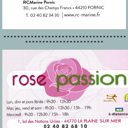
* * * * * * * * * * * * * * * * * * * * * * * * * * * * * * * * * * * *
* * * * * * * * * * * * * * * * * * * * * * *