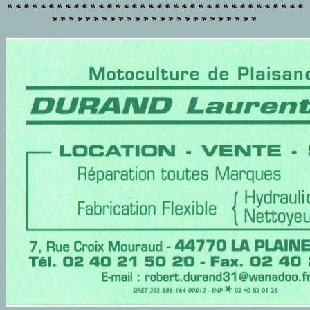
* * * * * * * * * * * * * * * * * * * * * * * * * * * * * * * * * * * *
* * * * * * * * * * * * * * * * * * * * * * * * *