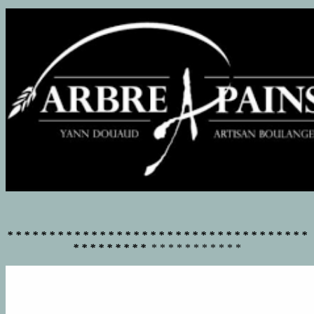
* * * * * * * * * * * * * * * * * * * * * * * * * * * * * * * * * * * *
* * * * * * * * *
* * * * * * * * * * *