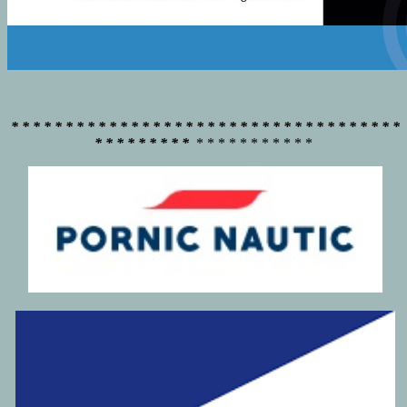
* * * * * * * * * * * * * * * * * * * * * * * * * * * * * * * * * * * *
* * * * * * * * *
* * * * * * * * * * *