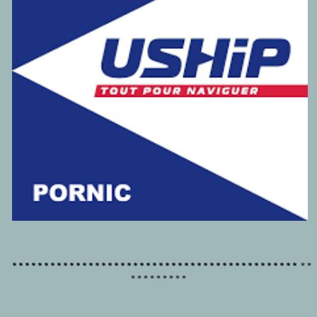
* * * * * * * * * * * * * * * * * * * * * * * * * * * * * * * * * * * * * * * * * * * * *
* *
* * * * * * * * *