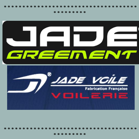
* * * * * * * * * * * * * * * * * * * * * * * * * * * * * * * * * * * *
* * * * * * * * *
* * * * * * * * * * * * * * * * * * * * * * * * * * * * * * * * * * * *
* * * * * * * * *