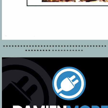
* * * * * * * * * * * * * * * * * * * * * * * * * * * * * * * * * * * *
* * * * * * * * *
* * * * * * * * * * *