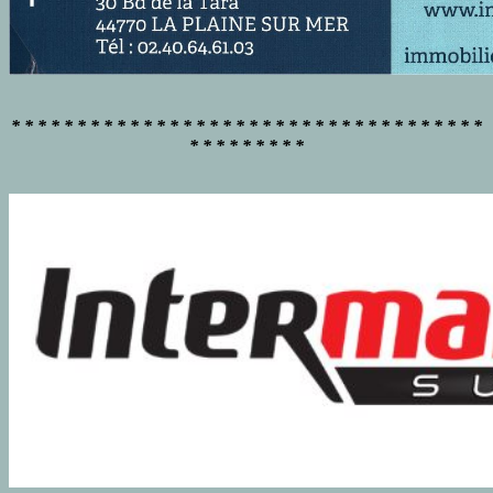
* * * * * * * * * * * * * * * * * * * * * * * * * * * * * * * * * * * *
* * * * * * * * *