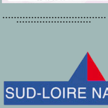
* * * * * * * * * * * * * * * * * * * * * * * * * * * * * * * * * * * *
* * * * * * * * * * * * * * * * * * * * * * * * * *